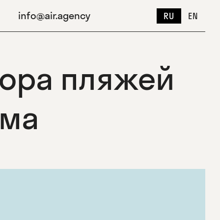
info@air.agency
RU
EN
тора пляжей
ыма