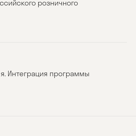
оссийского розничного
уля. Интеграция программы