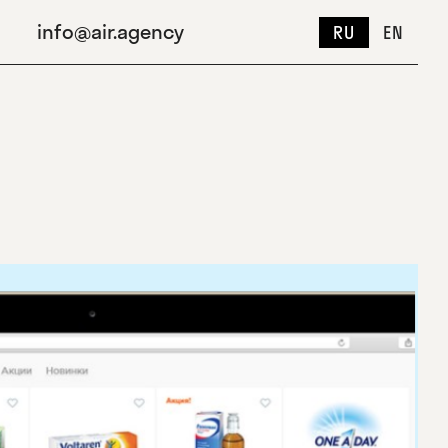
info@air.agency
RU
EN