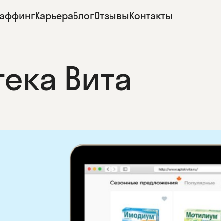
таффинг
Карьера
Блог
Отзывы
Контакты
тека Вита