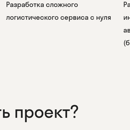
Разработка сложного
Р
логистического сервиса с нуля
и
а
(
ть проект?