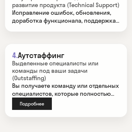
развитие продукта (Technical Support)
Исправление ошибок, обновления,
доработка функционала, поддержка
стабильной работы продукта.
4.
Аутстаффинг
Выделенные специалисты или
команды под ваши задачи
(Outstaffing)
Вы получаете команду или отдельных
специалистов, которые полностью
интегрируются в ваш процесс.
Подробнее
Управление задачами остаётся за
вашей компанией, а мы
обеспечиваем специалистов с