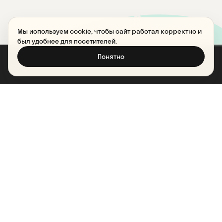
Мы используем cookie, чтобы сайт работал корректно и
был удобнее для посетителей.
Понятно
Обсудить проект
Нажимая кнопку, я даю
согласие на обработку персональных
данных
и соглашаюсь с
политикой в отношении обработки
персональных данных
.
Отправить