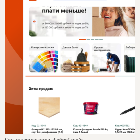
Сеть гипермаркетов «ДоброСтрой»